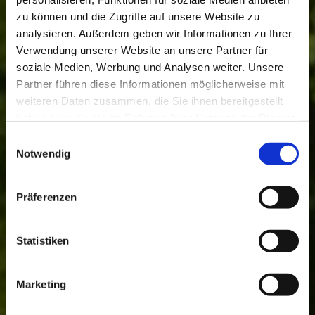
zu können und die Zugriffe auf unsere Website zu
analysieren. Außerdem geben wir Informationen zu Ihrer
Verwendung unserer Website an unsere Partner für
soziale Medien, Werbung und Analysen weiter. Unsere
Partner führen diese Informationen möglicherweise mit
weiteren Daten zusammen, die Sie ihnen bereitgestellt
haben oder die sie im Rahmen Ihrer Nutzung der Dienste
1640
Since
gesammelt haben.
Einwilligungsauswahl
Notwendig
Anno
Präferenzen
Statistiken
Marketing