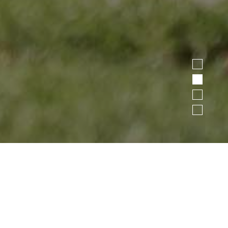
1
2
3
4
>
>
HOME
CAMERE
CAMERE E PREZZI